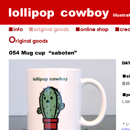
直径
1,50
＊ショ
lol