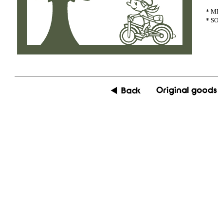
＊MD
＊SO