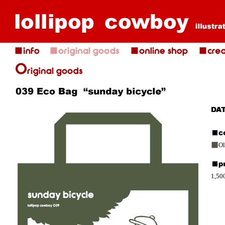
Ol
1,50