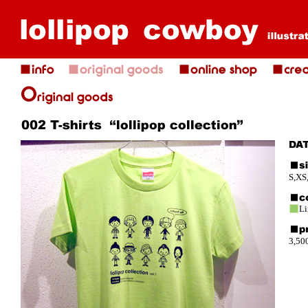
S,XS,
Li
3,50